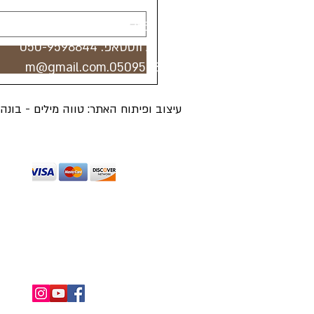
טלפון:
073-7443785
טלפון / ווטסאפ:
050-9598844
0509598844.m@gmail.com
עיצוב ופיתוח האתר: טווה מילים - בונ
מכבדים כרטיסי אשראי מלבד דיינרס ואמריקן 
החזרות ומשלוחים
תנאי שימוש
מדיניו
כל הזכויות שמורות ל"הכל בראש - מטפחות וכי