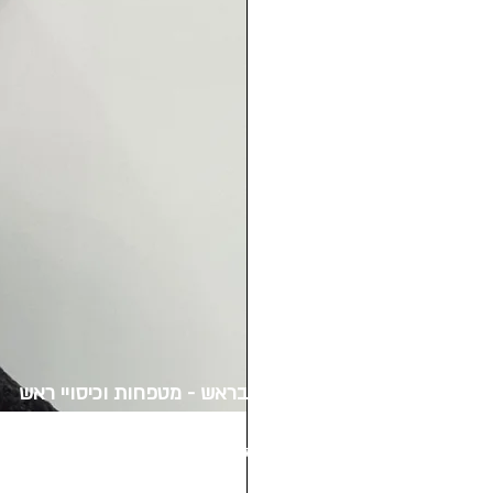
הכל בראש - מטפחות וכיסויי ראש
שדרות דב הוז 12 חולון
סניף מרכז סדאב
ברחוב רבינוביץ 11 חולון