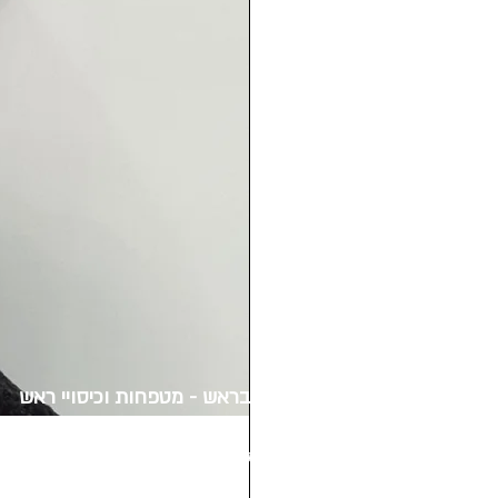
הכל בראש - מטפחות וכיסויי ראש
שדרות דב הוז 12 חולון
סניף מרכז סדאב
ברחוב רבינוביץ 11 חולון