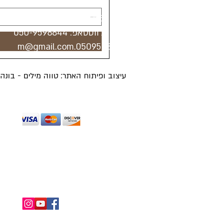
טלפון:
073-7443785
טלפון / ווטסאפ:
050-9598844
0509598844.m@gmail.com
עיצוב ופיתוח האתר: טווה מילים - בונ
מכבדים כרטיסי אשראי מלבד דיינרס ואמריקן 
החזרות ומשלוחים
תנאי שימוש
מדיניו
כל הזכויות שמורות ל"הכל בראש - מטפחות וכי