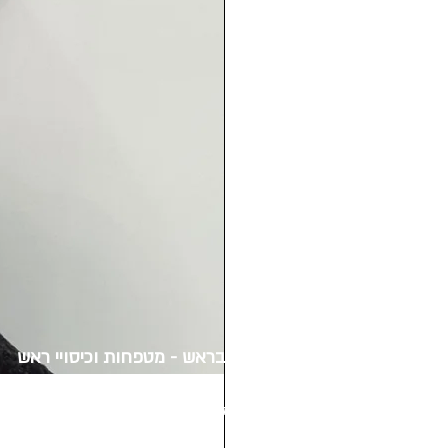
הכל בראש - מטפחות וכיסויי ראש
שדרות דב הוז 12 חולון
סניף מרכז סדאב
ברחוב רבינוביץ 11 חולון