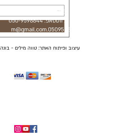
טלפון:
073-7443785
טלפון / ווטסאפ:
050-9598844
0509598844.m@gmail.com
עיצוב ופיתוח האתר: טווה מילים - בונ
מכבדים כרטיסי אשראי מלבד דיינרס ואמריקן 
החזרות ומשלוחים
תנאי שימוש
מדיניו
כל הזכויות שמורות ל"הכל בראש - מטפחות וכי