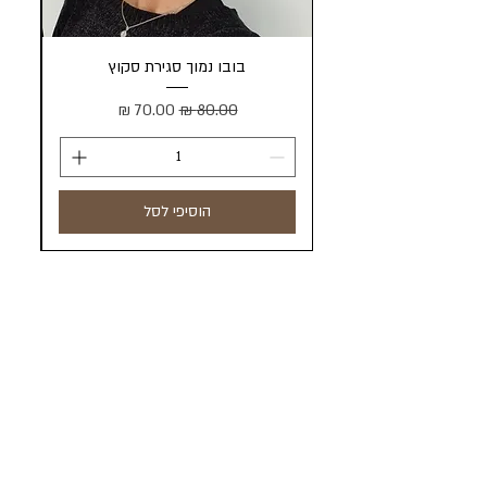
בובו נמוך סגירת סקוץ
מחיר רגיל
מחיר מבצע
הוסיפי לסל
הכל בראש - מטפחות וכיסויי ראש
שדרות דב הוז 12 חולון
סניף מרכז סדאב
ברחוב רבינוביץ 11 חולון
טלפון:
073-7443785
טלפון / ווטסאפ:
050-9598844
05095
.m@gmail.com">
0509598844