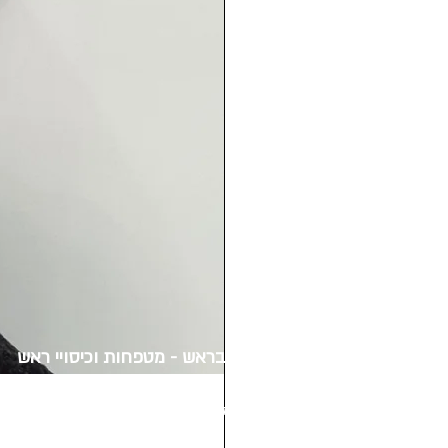
הכל בראש - מטפחות וכיסויי ראש
שדרות דב הוז 12 חולון
סניף מרכז סדאב
ברחוב רבינוביץ 11 חולון