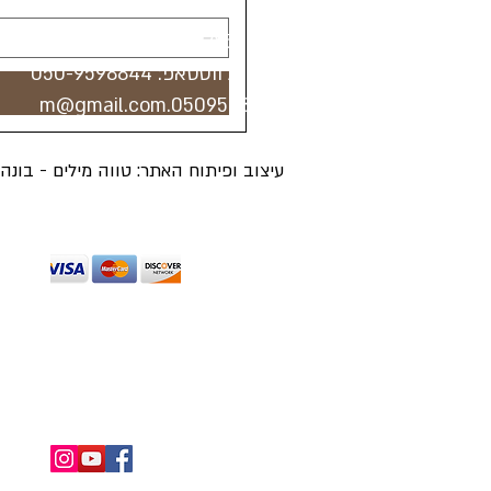
טלפון:
073-7443785
טלפון / ווטסאפ:
050-9598844
0509598844.m@gmail.com
עיצוב ופיתוח האתר: טווה מילים - בונ
מכבדים כרטיסי אשראי מלבד דיינרס ואמריקן 
החזרות ומשלוחים
תנאי שימוש
מדיניו
כל הזכויות שמורות ל"הכל בראש - מטפחות וכי