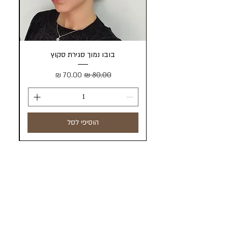
בובו נמוך סגירת סקוץ
מחיר רגיל
מחיר מבצע
הוסיפי לסל
הכל בראש - מטפחות וכיסויי ראש
שדרות דב הוז 12 חולון
סניף מרכז סדאב
ברחוב רבינוביץ 11 חולון
טלפון:
073-7443785
טלפון / ווטסאפ:
050-9598844