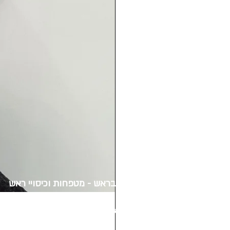
הכל בראש - מטפחות וכיסויי ראש
שדרות דב הוז 12 חולון
סניף מרכז סדאב
ברחוב רבינוביץ 11 חולון