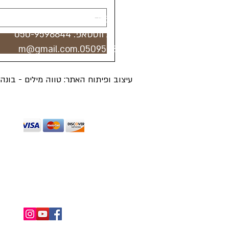
טלפון:
073-7443785
טלפון / ווטסאפ:
050-9598844
0509598844.m@gmail.com
עיצוב ופיתוח האתר: טווה מילים - בונ
מכבדים כרטיסי אשראי מלבד דיינרס ואמריקן 
החזרות ומשלוחים
תנאי שימוש
מדיניו
כל הזכויות שמורות ל"הכל בראש - מטפחות וכי